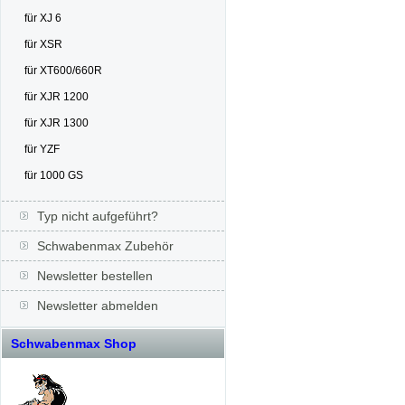
für XJ 6
für XSR
für XT600/660R
für XJR 1200
für XJR 1300
für YZF
für 1000 GS
Typ nicht aufgeführt?
Schwabenmax Zubehör
Newsletter bestellen
Newsletter abmelden
Schwabenmax Shop