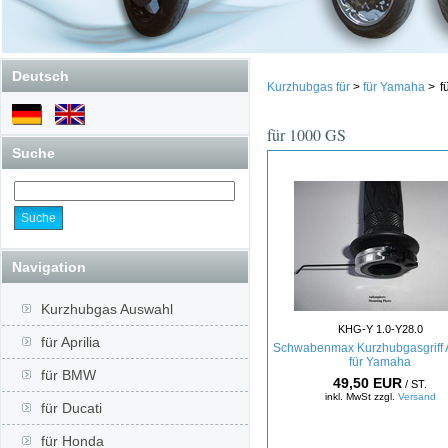
Deutsch
Kurzhubgas für
>
für Yamaha
>
f
für 1000 GS
Suche
Navigation
Kurzhubgas Auswahl
KHG-Y 1.0-Y28.0
für Aprilia
Schwabenmax Kurzhubgasgriff 
für Yamaha
für BMW
49,50 EUR
/ ST.
inkl. MwSt zzgl.
Versand
für Ducati
für Honda