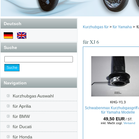
Deutsch
Kurzhubgas für
>
für Yamaha
>
f
für XJ 6
Suche
Navigation
Kurzhubgas Auswahl
KHG-Y1.3
für Aprilia
Schwabenmax Kurzhubgasgriff 
für Yamaha Modelle
für BMW
49,50 EUR
/ ST.
inkl. MwSt zzgl.
Versand
für Ducati
für Honda