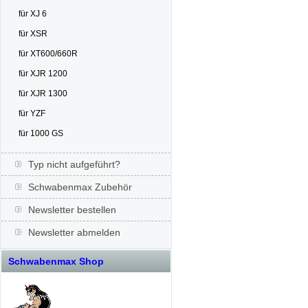
für XJ 6
für XSR
für XT600/660R
für XJR 1200
für XJR 1300
für YZF
für 1000 GS
Typ nicht aufgeführt?
Schwabenmax Zubehör
Newsletter bestellen
Newsletter abmelden
Schwabenmax Shop