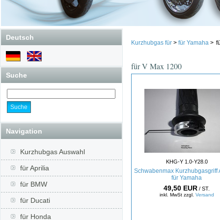
Deutsch
Kurzhubgas für
>
für Yamaha
>
f
für V Max 1200
Suche
Navigation
Kurzhubgas Auswahl
KHG-Y 1.0-Y28.0
für Aprilia
Schwabenmax Kurzhubgasgriff 
für Yamaha
für BMW
49,50 EUR
/ ST.
inkl. MwSt zzgl.
Versand
für Ducati
für Honda