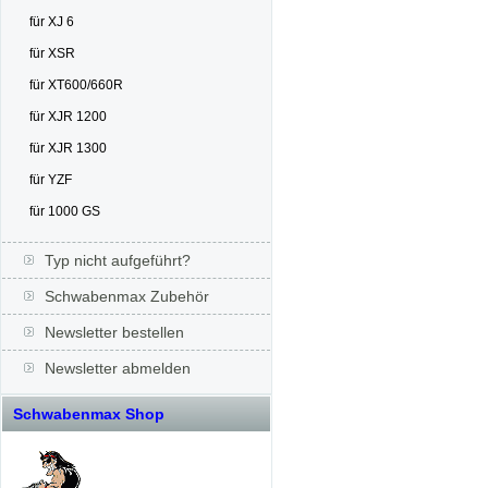
für XJ 6
für XSR
für XT600/660R
für XJR 1200
für XJR 1300
für YZF
für 1000 GS
Typ nicht aufgeführt?
Schwabenmax Zubehör
Newsletter bestellen
Newsletter abmelden
Schwabenmax Shop