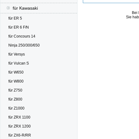
für Kawasaki
Bei 
Sie hab
für ER 5
für ER 6 F/N
für Concours 14
Ninja 250/300/650
für Versys
für Vulcan S
für W650
für W800
für Z750
für Z800
für Z1000
für ZRX 1100
für ZRX 1200
für ZX6-R/RR