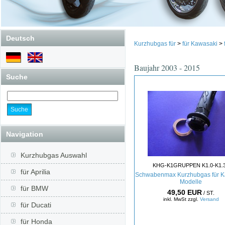
Deutsch
Kurzhubgas für
>
für Kawasaki
>
Baujahr 2003 - 2015
Suche
Navigation
Kurzhubgas Auswahl
KHG-K1GRUPPEN K1.0-K1.
für Aprilia
Schwabenmax Kurzhubgas für K
Modelle
für BMW
49,50 EUR
/ ST.
inkl. MwSt zzgl.
Versand
für Ducati
für Honda