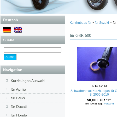
Deutsch
Kurzhubgas für
>
für Suzuki
>
fü
für GSR 600
Suche
Navigation
Kurzhubgas Auswahl
KHG-S2-13
für Aprilia
Schwabenmax Kurzhubgas für 
Bj.2006-2010
für BMW
50,00 EUR
/ ST.
inkl. MwSt zzgl.
Versand
für Ducati
für Honda