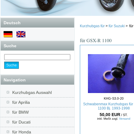
Deutsch
Kurzhubgas für
>
für Suzuki
>
fü
für GSX-R 1100
Suche
Navigation
Kurzhubgas Auswahl
KHG-S3.0-20
für Aprilia
Schwabenmax Kurzhubgas fü
1100 Bj. 1993-1998
für BMW
50,00 EUR
/ ST.
inkl. MwSt zzgl.
Versand
für Ducati
für Honda