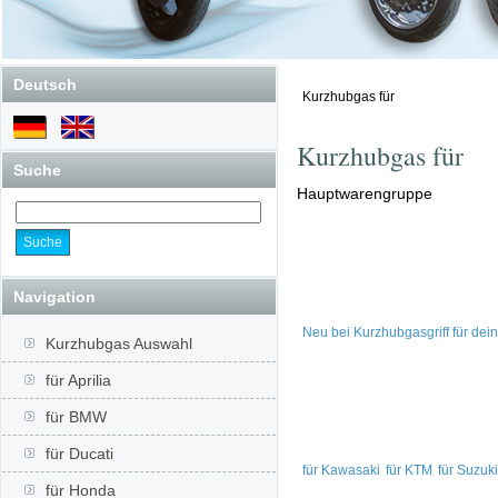
Deutsch
Kurzhubgas für
Kurzhubgas für
Suche
Hauptwarengruppe
Navigation
Neu bei Kurzhubgasgriff für dei
Kurzhubgas Auswahl
für Aprilia
für BMW
für Ducati
für Kawasaki
für KTM
für Suzuki
für Honda